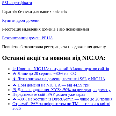
SSL-сертифікати
Гарантія безпеки для ваших клієнтів
Купити дроп-домени
Реєстрація видалених доменів з seo показниками
Безкоштовний домен .PP.UA
Повністю безкоштовна реєстрація та продовження домену
Останні акції та новини від NIC.UA:
✨ Новинка NIC.UA: потужний AI-конструктор сайтів
🔥 Лише до 20 серпня: −80% на .CO
☀️ Літня знижка на домени, хостинг і SSL у NIC.UA
🔥 Нові домени на NIC.UA — від 44,59 грн
🎁 День народження .XYZ: -50% на реєстрацію домену
Передзамовте свій .PAY домен уже зараз
🔥 –30% на хостинг із DirectAdmin — лише до 20 травня
Отримай .PAY за пріоритетом по ТМ — тільки в квітні
2026